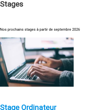
Stages
Nos prochains stages à partir de septembre 2026
<
a
h
r
e
f
=
»
h
t
t
p
Stage Ordinateur