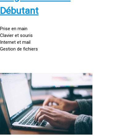
s
:
Débutant
/
/
g
Prise en main
o
Clavier et souris
u
Internet et mail
t
Gestion de fichiers
t
e
d
o
<
r
a
d
h
i
r
n
e
a
f
t
=
e
u
»
r
h